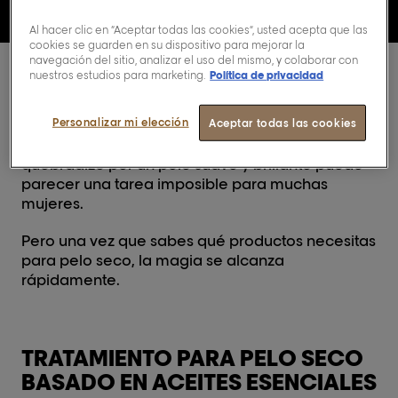
Al hacer clic en “Aceptar todas las cookies”, usted acepta que las
cookies se guarden en su dispositivo para mejorar la
navegación del sitio, analizar el uso del mismo, y colaborar con
nuestros estudios para marketing.
Política de privacidad
Personalizar mi elección
Aceptar todas las cookies
Transformar mágicamente el pelo seco y
quebradizo por un pelo suave y brillante puede
parecer una tarea imposible para muchas
mujeres.
Pero una vez que sabes qué productos necesitas
para pelo seco, la magia se alcanza
rápidamente.
TRATAMIENTO PARA PELO SECO
BASADO EN ACEITES ESENCIALES