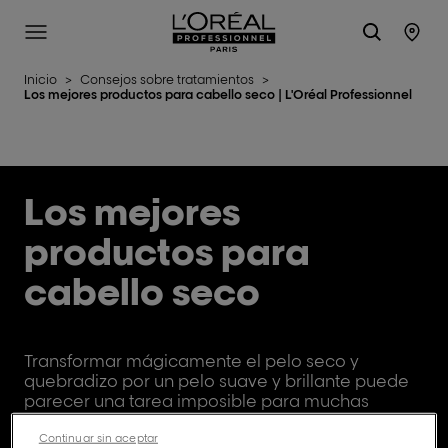
L'Oréal Professionnel Paris
Site Menu
Stor
Inicio
>
Consejos sobre tratamientos
>
Los mejores productos para cabello seco | L'Oréal Professionnel
Los mejores
productos para
cabello seco
Transformar mágicamente el pelo seco y
quebradizo por un pelo suave y brillante puede
parecer una tarea imposible para muchas
mujeres.
Continuar sin aceptar