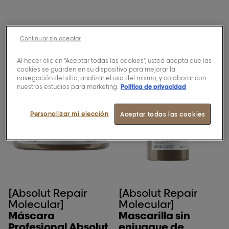
Continuar sin aceptar
Al hacer clic en “Aceptar todas las cookies”, usted acepta que las
cookies se guarden en su dispositivo para mejorar la
navegación del sitio, analizar el uso del mismo, y colaborar con
nuestros estudios para marketing.
Política de privacidad
Personalizar mi elección
Aceptar todas las cookies
[Absolut Repair
[Absolut Repair
Molecular]
Molecular]
Máscara
Mascarilla sin
Profesional Absolut
enjuague de