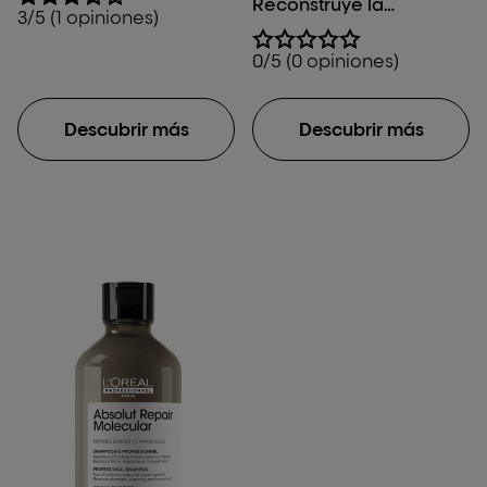
Reconstruye la
3/5 (1 opiniones)
estructura molecular del
cabello y restaura la
0/5 (0 opiniones)
fuerza. Penetración
profunda,
transformación
Descubrir más
Descubrir más
instantánea.