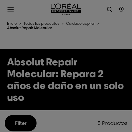
L'Oréal Professionnel Paris
Site Menu
Stor
Inicio
>
Todos los productos
>
Cuidado capilar
>
Absolut Repair Molecular
Absolut Repair
Molecular: Repara 2
años de daño en un solo
uso
5 Productos
Filter