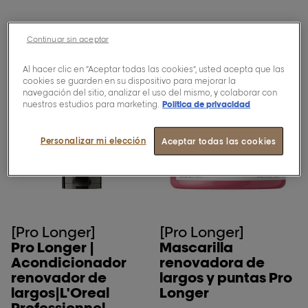
Continuar sin aceptar
Al hacer clic en “Aceptar todas las cookies”, usted acepta que las
cookies se guarden en su dispositivo para mejorar la
navegación del sitio, analizar el uso del mismo, y colaborar con
nuestros estudios para marketing.
Política de privacidad
Personalizar mi elección
Aceptar todas las cookies
[Pro Longer]
[Pro Longer]
Pro Longer |
Mascarilla
Acondicionador
renovadora de
renovador de
largos y puntas Pro
largos|L'Oreal
Longer
Professionnel