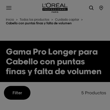
L'Oréal Professionnel Paris
Site Menu
Stor
Inicio
>
Todos los productos
>
Cuidado capilar
>
Cabello con puntas finas y falta de volumen
Gama Pro Longer para
Cabello con puntas
finas y falta de volumen
5 Productos
Filter