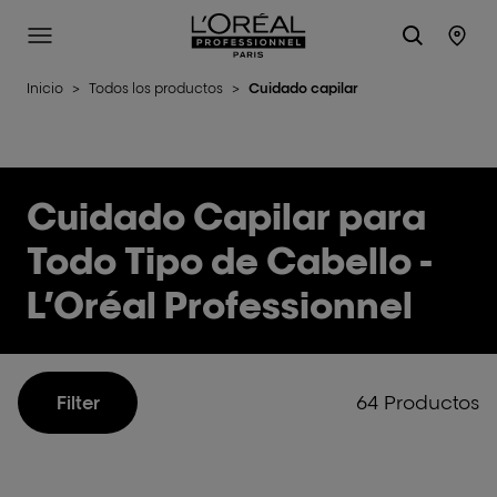
L'Oréal Professionnel Paris
Site Menu
Stor
Inicio
>
Todos los productos
>
Cuidado capilar
Cuidado Capilar para
Todo Tipo de Cabello -
L’Oréal Professionnel
64 Productos
Filter