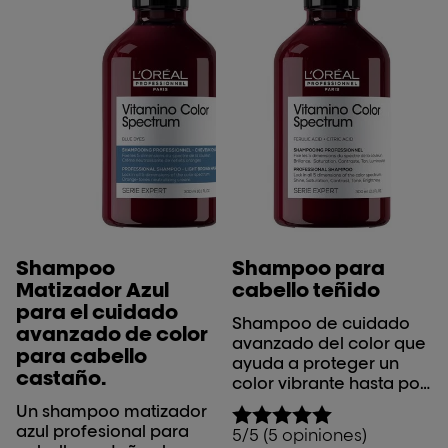
Shampoo
Shampoo para
Matizador Azul
cabello teñido
para el cuidado
Shampoo de cuidado
avanzado de color
avanzado del color que
para cabello
ayuda a proteger un
castaño.
color vibrante hasta por
50 días.* *1Prueba
Un shampoo matizador
instrumental con el
azul profesional para
5/5 (5 opiniones)
sistema completo de