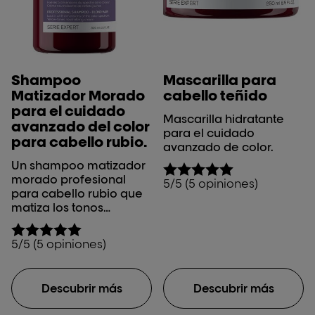
Shampoo
Mascarilla para
Matizador Morado
cabello teñido
para el cuidado
Mascarilla hidratante
avanzado del color
para el cuidado
para cabello rubio.
avanzado de color.
Un shampoo matizador
morado profesional
5/5 (5 opiniones)
para cabello rubio que
matiza los tonos
amarillentos no
deseados.
5/5 (5 opiniones)
Descubrir más
Descubrir más