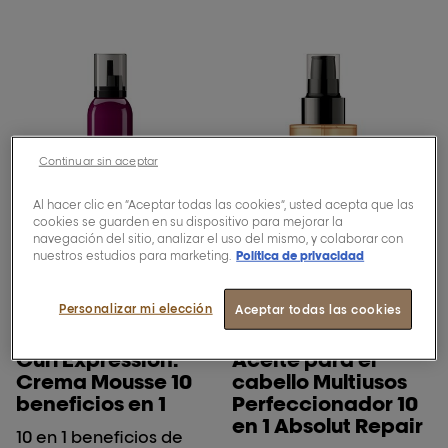
Continuar sin aceptar
Al hacer clic en “Aceptar todas las cookies”, usted acepta que las
cookies se guarden en su dispositivo para mejorar la
navegación del sitio, analizar el uso del mismo, y colaborar con
nuestros estudios para marketing.
Política de privacidad
Personalizar mi elección
Aceptar todas las cookies
[Curl Expression]
[Absolut Repair]
Curl Expression:
Aceite para el
Crema Mousse 10
cabello Multiusos
beneficios en 1
Perfeccionador 10
en 1 Absolut Repair
10 en 1 beneficios de