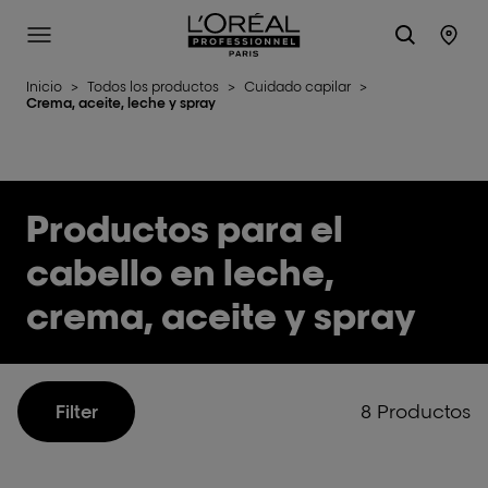
L'Oréal Professionnel Paris
Site Menu
Stor
Inicio
>
Todos los productos
>
Cuidado capilar
>
Crema, aceite, leche y spray
Productos para el
cabello en leche,
crema, aceite y spray
8 Productos
Filter