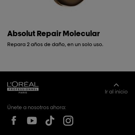
Absolut Repair Molecular
M
Repara 2 años de daño, en un solo uso.
El
cab
ca
Ir al inicio
Únete a nosotros ahora: