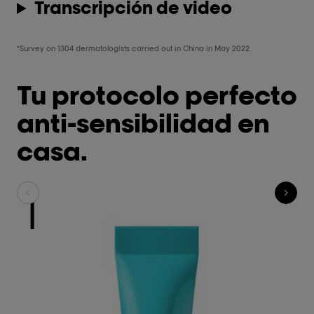
Transcripción de video
*Survey on 1304 dermatologists carried out in China in May 2022.
Tu protocolo perfecto
anti-sensibilidad en
casa.
1
L