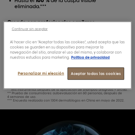
Hasta el
100 %
de la caspa visible
eliminada.***
Creado con profesionales capilares.
Aprobado por dermatólogos.****
Continuar sin aceptar
Al hacer clic en “Aceptar todas las cookies”, usted acepta que las
Comprar ahora
cookies se guarden en su dispositivo para mejorar la
navegación del sitio, analizar el uso del mismo, y colaborar con
nuestros estudios para marketing.
Política de privacidad
Buscar un salón
Personalizar mi elección
Aceptar todas las cookies
* Prueba de consumidores: autoevaluación en 32 personas después de la
aplicación de shampoo antimolestias + mascarilla + secado.
** Test instrumental después de la aplicación de shampoo antigrasa + arcilla.
*** Prueba de consumidores: autoevaluación en 60 personas, después de
4 semanas de uso.
**** Encuesta realizada con 1304 dermatólogos en China en mayo de 2022.