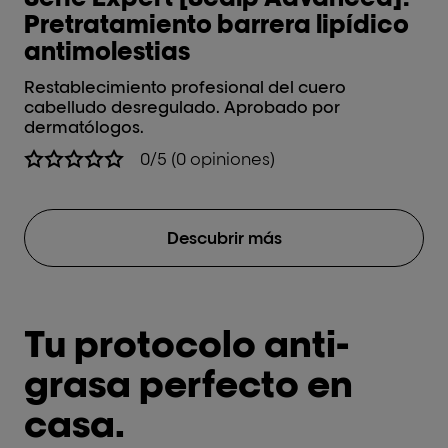
Pretratamiento barrera lipídico
S
antimolestias
a
Restablecimiento profesional del cuero
Re
cabelludo desregulado. Aprobado por
ca
dermatólogos.
de
0/5 (0 opiniones)
Descubrir más
Tu protocolo anti-
grasa perfecto en
casa.