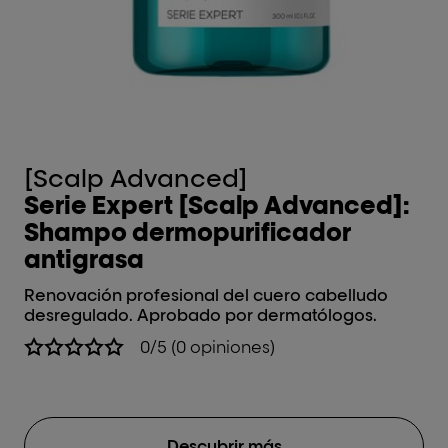
[Scalp Advanced]
[
Serie Expert [Scalp Advanced]:
S
Shampo dermopurificador
Ar
antigrasa
a
Renovación profesional del cuero cabelludo
Re
desregulado. Aprobado por dermatólogos.
ca
de
0/5 (0 opiniones)
Descubrir más