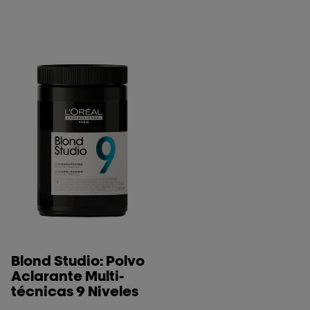
con protección. Crea el
paquete de protección
definitivo incorporando
tratamientos Metal
Detox y Vitamino Acidic
Sealer como parte del
servicio de aclarado.
Blond Studio: Polvo
Aclarante Multi-
técnicas 9 Niveles