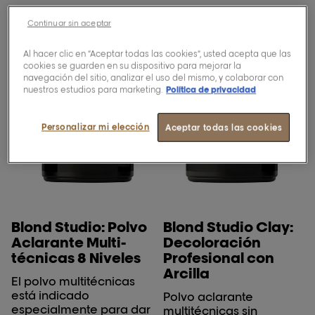
Continuar sin aceptar
Al hacer clic en “Aceptar todas las cookies”, usted acepta que las
cookies se guarden en su dispositivo para mejorar la
navegación del sitio, analizar el uso del mismo, y colaborar con
nuestros estudios para marketing.
Política de privacidad
Personalizar mi elección
Aceptar todas las cookies
Blond Studio: Polvo
Blond Studio Clay:
Aclarante Multi-
Decoloración
técnicas 8 Niveles
Profesional con
Arcilla
El polvo multitécnicas
está indicado
Polvo aclarante
especialmente para dar
multitécnicas sin