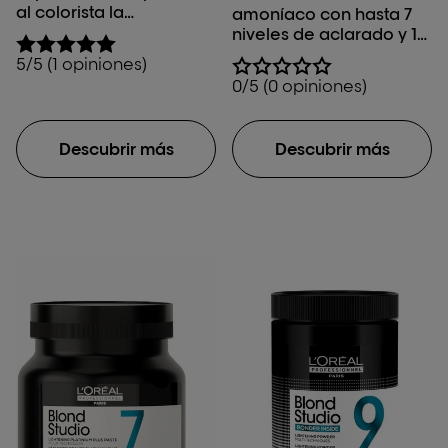
al colorista la
amoníaco con hasta 7
flexibilidad necesaria
niveles de aclarado y 19
para realizar técnicas al
% de arcilla para una
5/5 (1 opiniones)
aire libre como las luces
textura espesa ideal
0/5 (0 opiniones)
clásicas o un balayage
para el balayage.
más natural con hasta 8
niveles de aclarado.
Descubrir más
Descubrir más