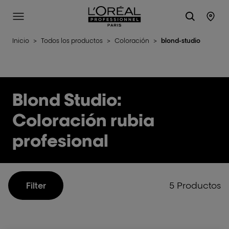
L'Oréal Professionnel Paris
Site Menu
Stor
Inicio
>
Todos los productos
>
Coloración
>
blond-studio
Blond Studio:
Coloración rubia
profesional
5 Productos
Filter