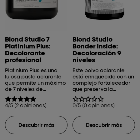
Blond Studio 7
Blond Studio
Platinium Plus:
Bonder Inside:
Decolorante
Decoloración 9
profesional
niveles
Platinium Plus es una
Este polvo aclarante
lujosa pasta aclarante
está enriquecido con un
que permite un máximo
complejo fortalecedor
de 7 niveles de
que preserva la
aclarado.
integridad del cabello
durante el proceso de
4/5 (2 opiniones)
0/5 (0 opiniones)
aclarado. ¡Sin mezcla
extra, sin tiempo extra!
Ideal para una clientela
Descubrir más
Descubrir más
consciente de los
daños, la prioridad
número 1 en el aclarado