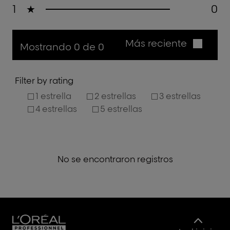
1
★
0
Más reciente
Mostrando 0 de 0
Filter by rating
1 estrella
2 estrellas
3 estrellas
4 estrellas
5 estrellas
No se encontraron registros