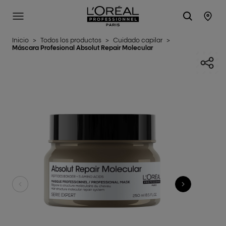
L'Oréal Professionnel Paris
SITE MENU
STO
Inicio
>
Todos los productos
>
Cuidado capilar
>
Máscara Profesional Absolut Repair Molecular