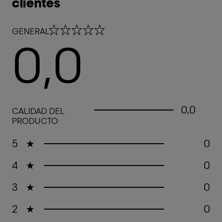
clientes
0,0 out of 5 stars
GENERAL
0,0
0,0 out of 5 stars
0,0
CALIDAD DEL
PRODUCTO
5
★
0
4
★
0
3
★
0
2
★
0