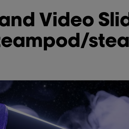
and Video Sli
steampod/ste