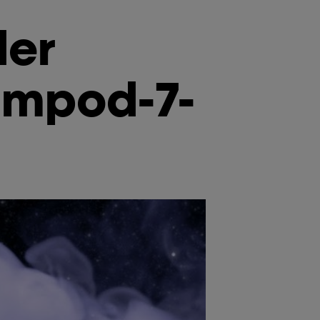
der
ampod-7-