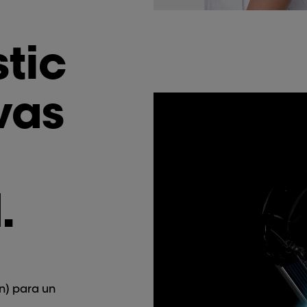
tic
vas
.
n) para un