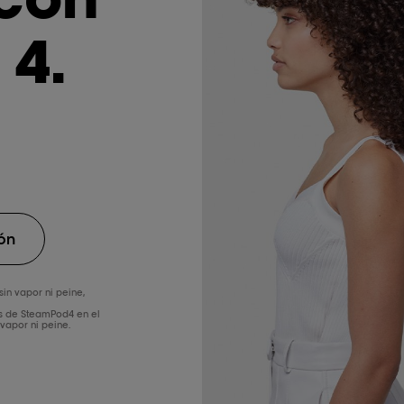
4.
ón
in vapor ni peine,
s de SteamPod4 en el
vapor ni peine.