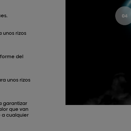
ces.
 unos rizos
iforme del
ra unos rizos
 garantizar
alor que van
 a cualquier