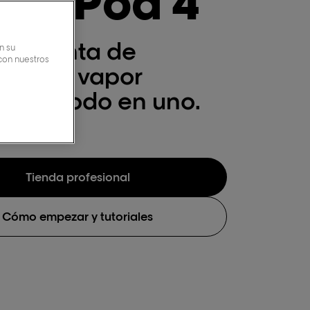
eamPod 4
rramienta de
n su
 con nuestros
do con vapor
ional todo en uno.
Tienda profesional
Cómo empezar y tutoriales