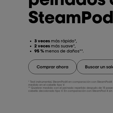
SteamPod 
3 veces
más rápido*,
2 veces
más suave*,
95 %
menos de daños**.
Comprar ahora
Buscar un sal
* Test instrumental, SteamPod4 en comparación con SteamPod4 s
medido en el cabello tipo V.
** Quiebre medido con el peinado repetido después de 15 pase
cabello decolorado tipo V. En comparación con SteamPod 4 sin 