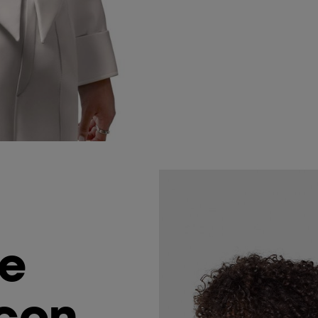
de
con