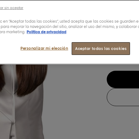
St
ar sin aceptar
La he
lic en “Aceptar todas las cookies”, usted acepta que las cookies se guarden e
 para mejorar la navegación del sitio, analizar el uso del mismo, y colaborar
peina
ara marketing.
Política de privacidad
profes
Personalizar mi elección
Aceptar todas las cookies