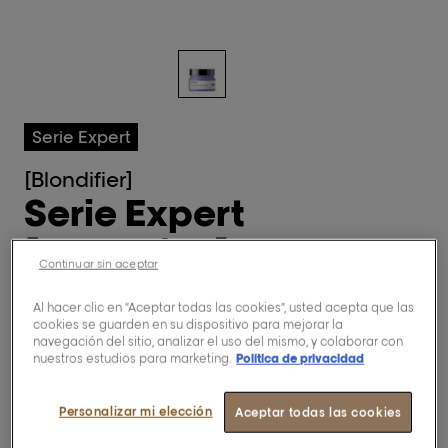
Serie Expert
[Blondifier]
Serie Expert
[Blondifier]
Continuar sin aceptar
Mascarilla
Al hacer clic en “Aceptar todas las cookies”, usted acepta que las
restauradora e
cookies se guarden en su dispositivo para mejorar la
navegación del sitio, analizar el uso del mismo, y colaborar con
iluminadora
nuestros estudios para marketing.
Política de privacidad
Personalizar mi elección
Aceptar todas las cookies
0,0/5 (0 Reviews)