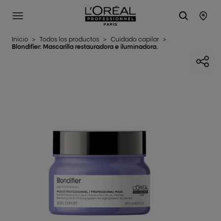
L'Oréal Professionnel Paris
SITE MENU
STO
Inicio
>
Todos los productos
>
Cuidado capilar
>
Blondifier: Mascarilla restauradora e iluminadora.