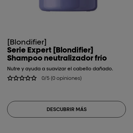
[Blondifier]
[B
Serie Expert [Blondifier]
Se
Shampoo neutralizador frío
S
Nutre y ayuda a suavizar el cabello dañado.
Nu
0/5 (0 opiniones)
DESCUBRIR MÁS