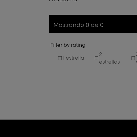
Mostrando 0 de 0
Filter by rating
2
1 estrella
estrellas