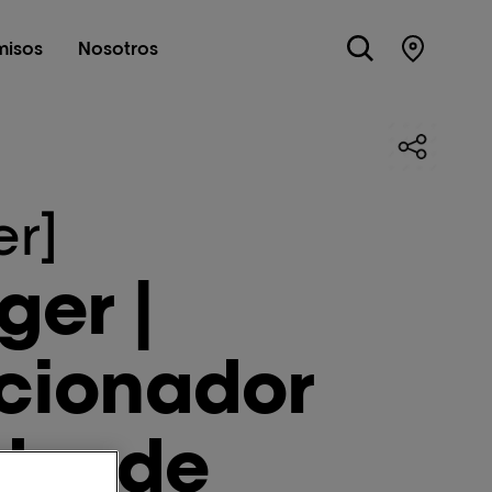
isos
Nosotros
STORE 
er]
ger |
cionador
dor de