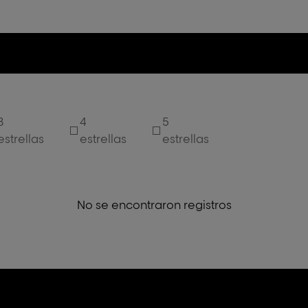
3
4
5
estrellas
estrellas
estrellas
No se encontraron registros