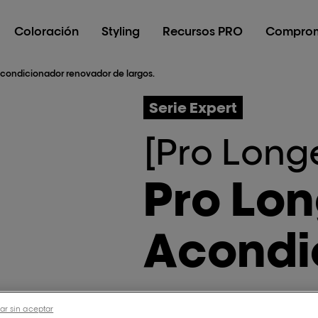
Coloración
Styling
Recursos PRO
Comprom
Acondicionador renovador de largos.
Serie Expert
[Pro Long
Pro Lon
Acondi
renova
ar sin aceptar