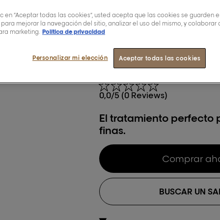
largos|
lic en “Aceptar todas las cookies”, usted acepta que las cookies se guarden e
 para mejorar la navegación del sitio, analizar el uso del mismo, y colaborar
ara marketing.
Política de privacidad
Profess
Personalizar mi elección
Aceptar todas las cookies
0,0/5 (0 Reviews)
El tratamiento perfecto 
finas.
Comprar ah
BUSCAR UN S