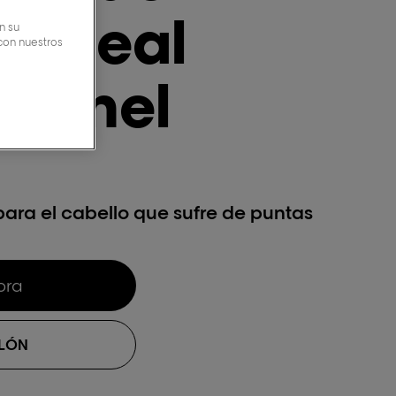
L'Oreal
n su
 con nuestros
ionnel
para el cabello que sufre de puntas
ora
ALÓN