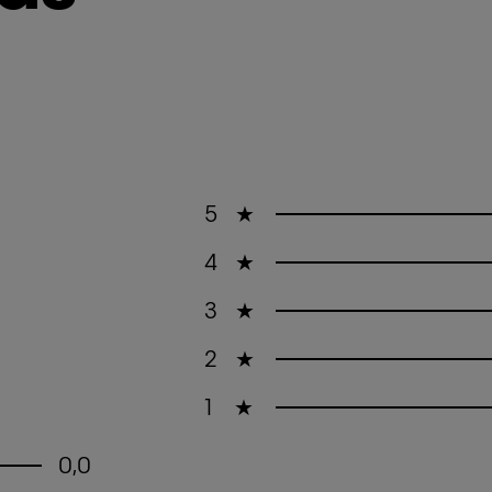
5
★
4
★
3
★
2
★
1
★
0,0