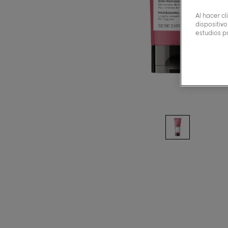
Al hacer c
dispositivo
estudios p