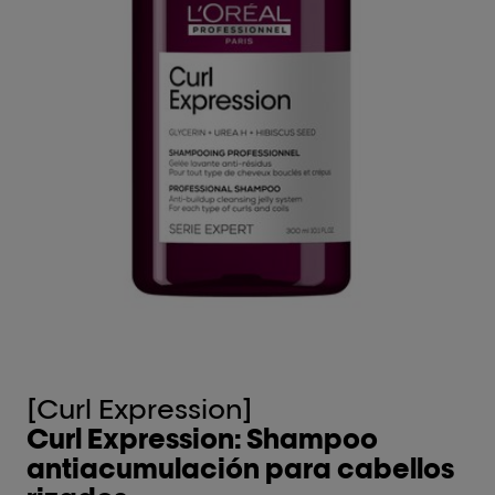
[Curl Expression]
[
Curl Expression: Shampoo
C
antiacumulación para cabellos
c