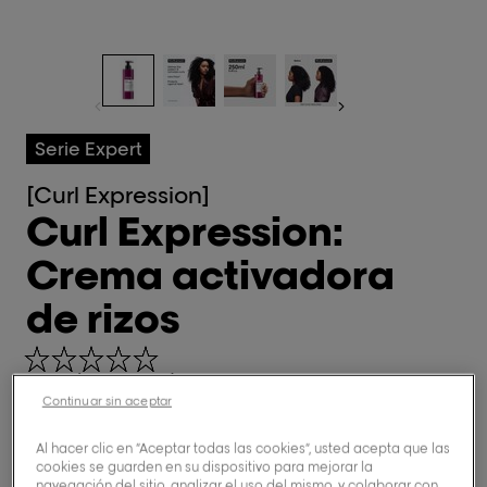
Serie Expert
[Curl Expression]
Curl Expression:
Crema activadora
de rizos
0,0/5 (0 Reviews)
Continuar sin aceptar
Comprar ahora
Al hacer clic en “Aceptar todas las cookies”, usted acepta que las
cookies se guarden en su dispositivo para mejorar la
navegación del sitio, analizar el uso del mismo, y colaborar con