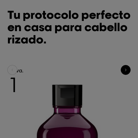
Tu protocolo perfecto
en casa para cabello
rizado.
Lava.
Tr
1