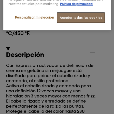
nuestros estudios para marketing.
Política de privacidad
BUSCAR UN SALÓN
Personalizar mi elección
Aceptar todas las cookies
Activa la definición de los rizos.
Protección térmica hasta 230
°C/450 °F.
Descripción
Curl Expression activador de definición de
crema en gelatina sin enjuague está
diseñado para peinar el cabello rizado y
enredado, al estilo profesional.
Activa el cabello rizado y enredado para
una definición 12 veces mayor y una
hidratación 3 veces mayor con menos frizz.
El cabello rizado y enredado se define
perfectamente de la raíz a las puntas.
Protege el cabello del calor hasta 230