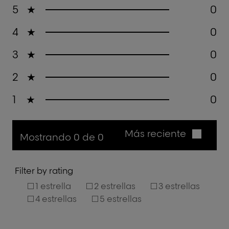
5
★
0
4
★
0
3
★
0
2
★
0
1
★
0
Más reciente
Mostrando 0 de 0
Filter by rating
1 estrella
2 estrellas
3 estrellas
4 estrellas
5 estrellas