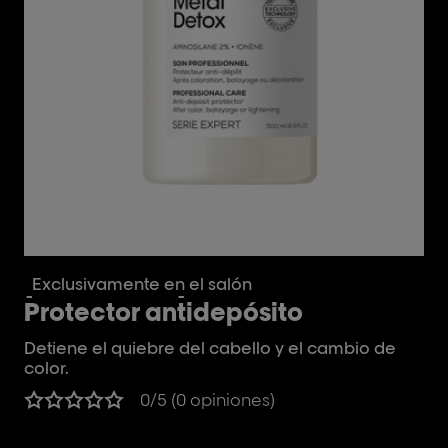
[Metal Detox]
[
Exclusivamente en el salón
Ex
Protector antidepósito
P
m
Detiene el quiebre del cabello y el cambio de
color.
Ac
ca
0/5 (0 opiniones)