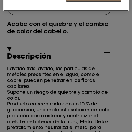
BUSCAR UN SALÓN
Acaba con el quiebre y el cambio
de color del cabello.
Descripción
Lavado tras lavado, las partículas de
metales presentes en el agua, como el
cobre, pueden penetrar en las fibras
capilares.
Supone un riesgo de quiebre y cambio de
color.
Producto concentrado con un 10 % de
glicoamina, una molécula suficientemente
pequeña para rastrear y neutralizar el
metal en el interior de la fibra, Metal Detox
pretratamiento neutraliza el metal para