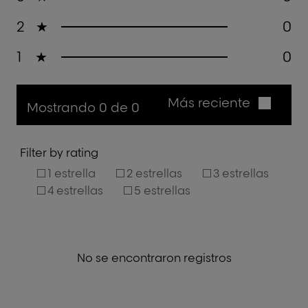
2
★
0
1
★
0
Más reciente
Mostrando 0 de 0
Filter by rating
1 estrella
2 estrellas
3 estrellas
4 estrellas
5 estrellas
No se encontraron registros