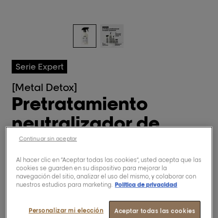
Serie Expert
[Metal Detox]
Pretratamiento
neutralizador de
metal
Continuar sin aceptar
Al hacer clic en “Aceptar todas las cookies”, usted acepta que las
cookies se guarden en su dispositivo para mejorar la
0,0/5 (0 Reviews)
navegación del sitio, analizar el uso del mismo, y colaborar con
nuestros estudios para marketing.
Política de privacidad
Comprar ahora
Personalizar mi elección
Aceptar todas las cookies