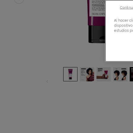
Continu
Al hacer c
dispositivo
estudios p