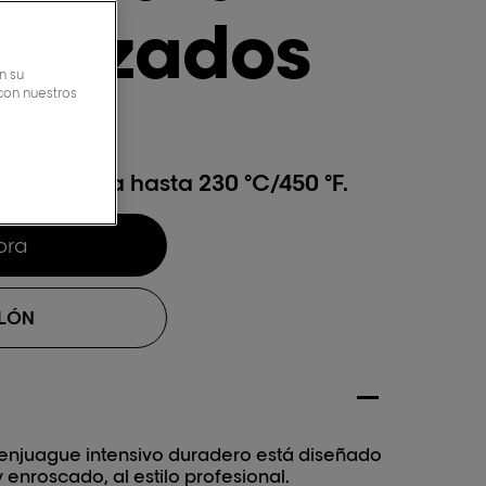
s rizados
n su
 con nuestros
ción térmica hasta 230 °C/450 °F.
ora
ALÓN
n enjuague intensivo duradero está diseñado
 enroscado, al estilo profesional.