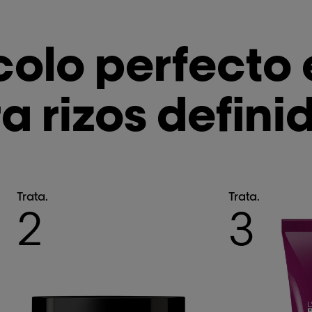
colo perfecto
a rizos defini
Trata.
Trata.
2
3