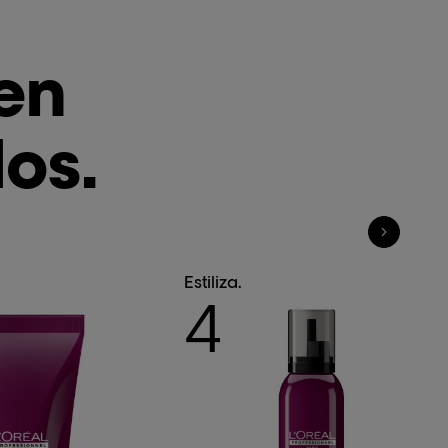
 en
dos.
Estiliza.
4