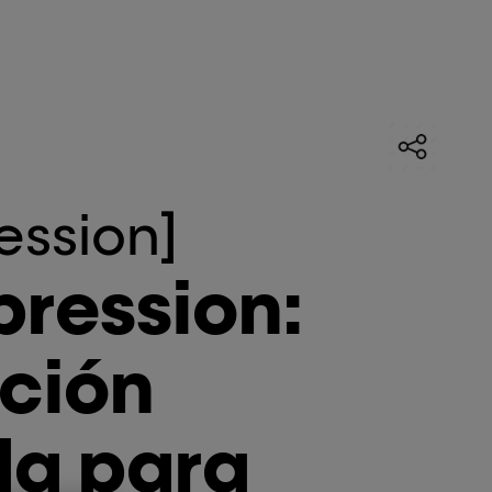
ession]
pression:
ción
da para