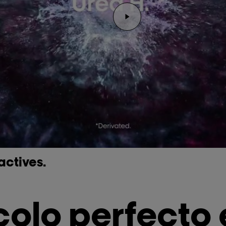
Reproducir el video Rep
actives.
colo perfecto