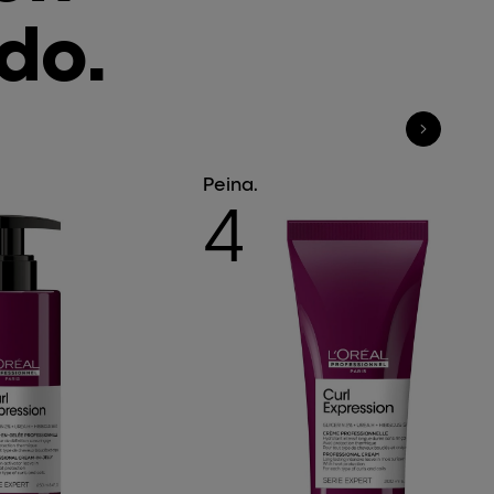
do.
Peina.
4