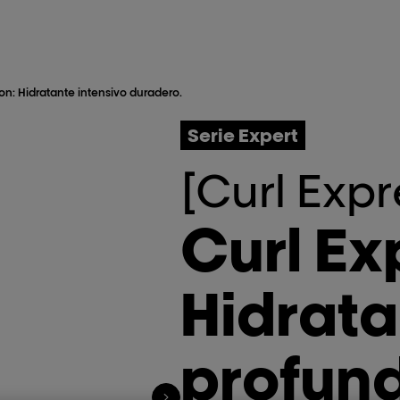
on: Hidratante intensivo duradero.
Serie Expert
[Curl Expr
Curl Ex
Hidrata
profun