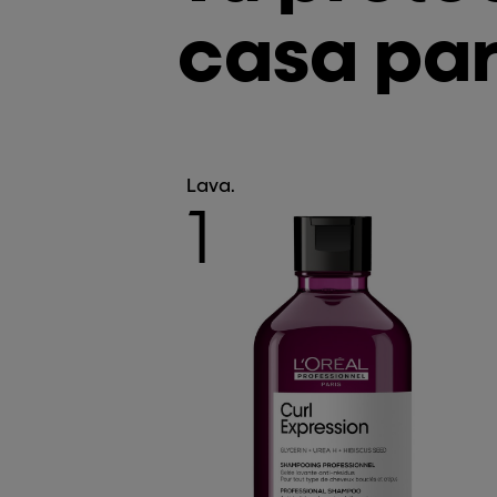
casa par
Lava.
1