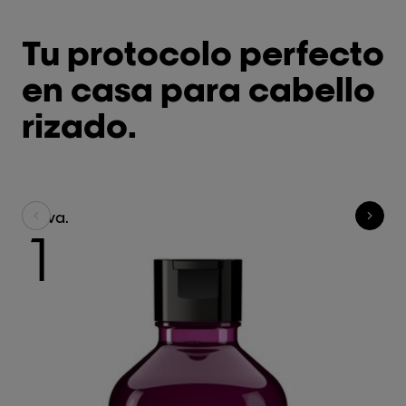
Tu protocolo perfecto
en casa para cabello
rizado.
Lava.
Tr
1