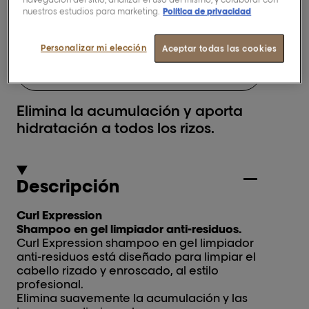
nuestros estudios para marketing.
Política de privacidad
Comprar ahora
Personalizar mi elección
Aceptar todas las cookies
BUSCAR UN SALÓN
Elimina la acumulación y aporta
hidratación a todos los rizos.
Descripción
Curl Expression
Shampoo en gel limpiador anti-residuos.
Curl Expression shampoo en gel limpiador
anti-residuos está diseñado para limpiar el
cabello rizado y enroscado, al estilo
profesional.
Elimina suavemente la acumulación y las