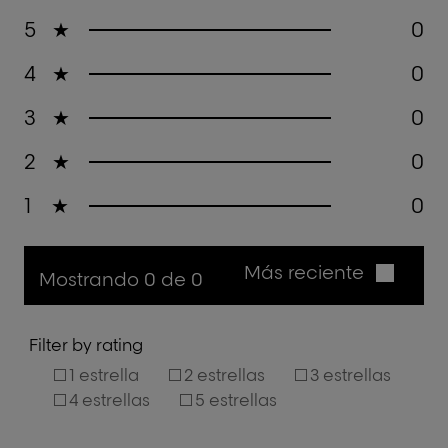
5
★
0
4
★
0
3
★
0
2
★
0
1
★
0
Más reciente
Mostrando 0 de 0
Filter by rating
1 estrella
2 estrellas
3 estrellas
4 estrellas
5 estrellas