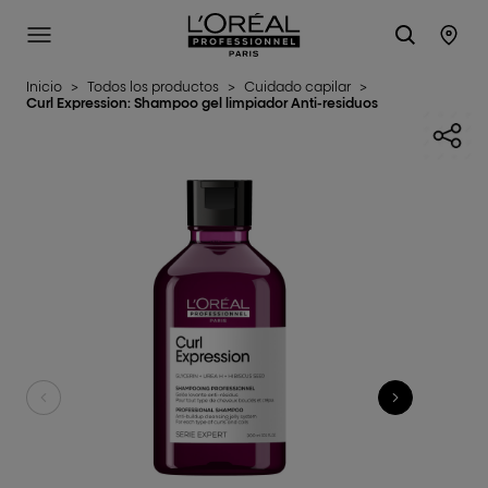
L'Oréal Professionnel Paris
SITE MENU
STO
Inicio
>
Todos los productos
>
Cuidado capilar
>
Curl Expression: Shampoo gel limpiador Anti-residuos