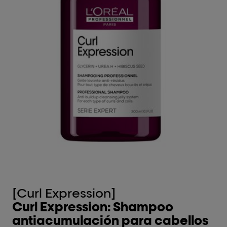
[Curl Expression]
[
Curl Expression: Shampoo
C
antiacumulación para cabellos
c